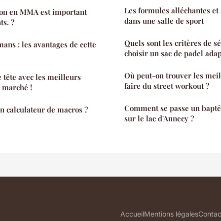
Les formules alléchantes et 
ion en MMA est important
dans une salle de sport
nts. ?
Quels sont les critères de s
mans : les avantages de cette
choisir un sac de padel adap
Où peut-on trouver les meil
 tête avec les meilleurs
faire du street workout ?
e marché !
Comment se passe un bapt
un calculateur de macros ?
sur le lac d'Annecy ?
Accueil
Mentions légales
Contac