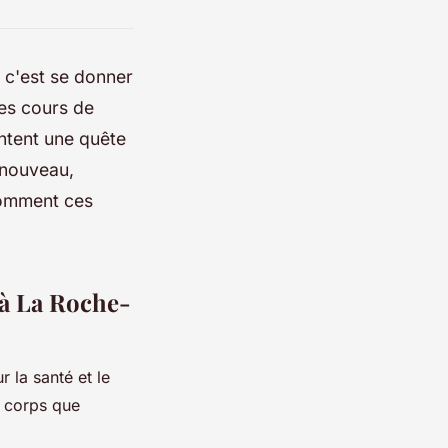
, c'est se donner
les cours de
entent une quête
renouveau,
comment ces
e à La Roche-
 la santé et le
e corps que