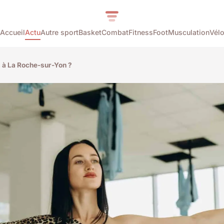
Accueil
Actu
Autre sport
Basket
Combat
Fitness
Foot
Musculation
Vél
s à La Roche-sur-Yon ?