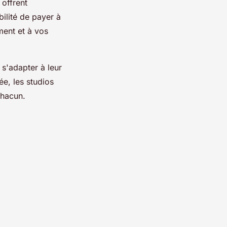
 offrent
bilité de payer à
ment et à vos
 s'adapter à leur
ée, les studios
chacun.