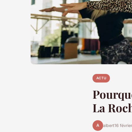
ACTU
Pourquo
La Roc
A
albert
16 févri