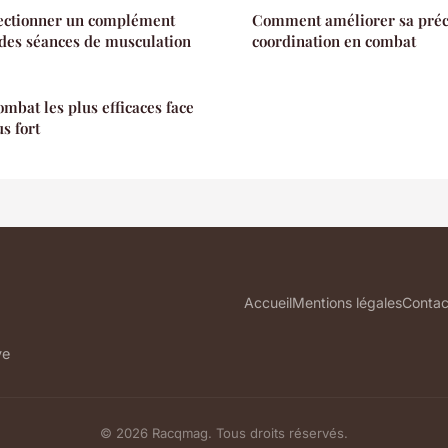
ectionner un complément
Comment améliorer sa préci
des séances de musculation
coordination en combat
ombat les plus efficaces face
s fort
Accueil
Mentions légales
Contac
ve
© 2026 Racqmag. Tous droits réservés.