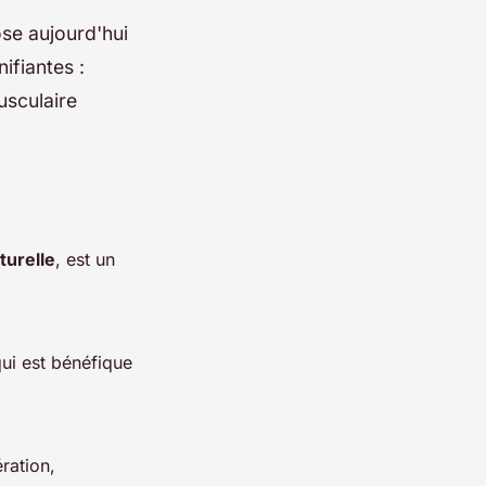
ose aujourd'hui
ifiantes :
usculaire
turelle
, est un
qui est bénéfique
ration,