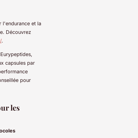
 l'endurance et la
sme. Découvrez
/
.
 Eurypeptides,
ux capsules par
 performance
conseillée pour
ur les
ocoles