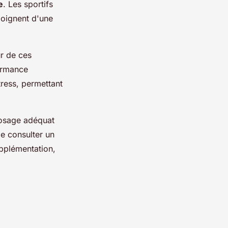
e
. Les sportifs
moignent d'une
r de ces
formance
tress, permettant
.
 dosage adéquat
de consulter un
upplémentation,