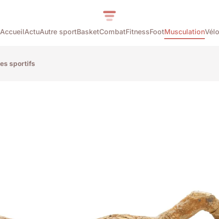
Accueil
Actu
Autre sport
Basket
Combat
Fitness
Foot
Musculation
Vél
des sportifs